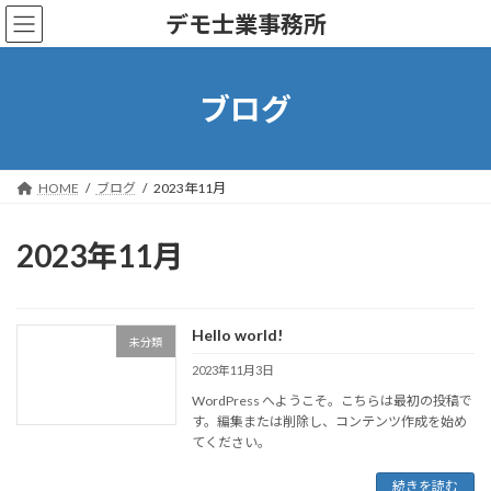
コ
ナ
デモ士業事務所
ン
ビ
テ
ゲ
ン
ー
ツ
シ
ブログ
へ
ョ
ス
ン
キ
に
ッ
移
HOME
ブログ
2023年11月
プ
動
2023年11月
Hello world!
未分類
2023年11月3日
WordPress へようこそ。こちらは最初の投稿で
す。編集または削除し、コンテンツ作成を始め
てください。
続きを読む