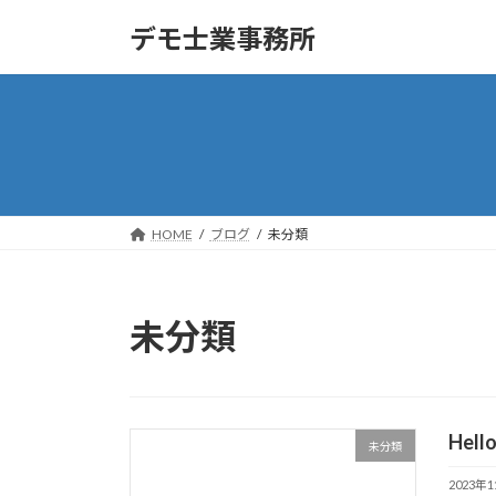
コ
ナ
デモ士業事務所
ン
ビ
テ
ゲ
ン
ー
ツ
シ
へ
ョ
ス
ン
キ
に
ッ
移
HOME
ブログ
未分類
プ
動
未分類
Hello
未分類
2023年